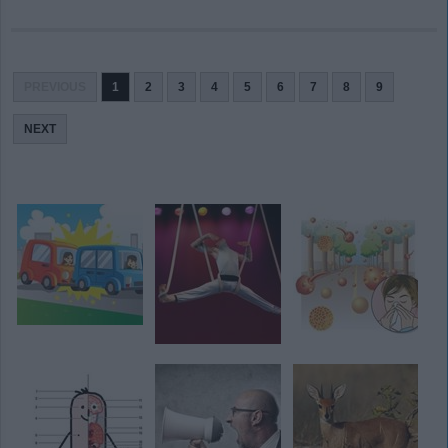
PREVIOUS
1
2
3
4
5
6
7
8
9
NEXT