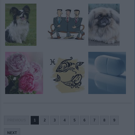
PREVIOUS
1
2
3
4
5
6
7
8
9
NEXT