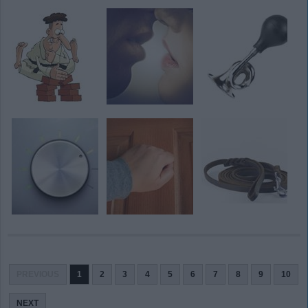
PREVIOUS
1
2
3
4
5
6
7
8
9
10
NEXT