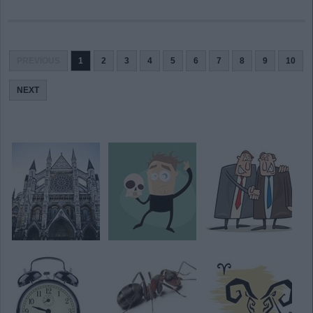
PREVIOUS
1
2
3
4
5
6
7
8
9
10
NEXT