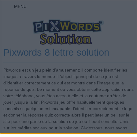
MENU
Pixwords 8 lettre solution
Pixwords est un jeu plein d'amusement; il comporte identifier les
images à travers le monde. L'objectif principal de ce jeu est
d'identifier correctement ce qui est montré dans l'image que la
réponse du quiz. Le moment où vous obtenir cette application dans
votre téléphone, vous êtes accro à elle et la coutume arrêter de
jouer jusqu'à la fin. Pixwords jeu offre habituellement quelques
conseils si quelqu'un est incapable d'identifier correctement le logo
et donner la réponse quiz correcte alors il peut jeter un oeil sur le
site pour une partie de la solution de jeu ou il peut consulter amis
sur les médias sociaux pour la solution. Ci-dessous, nous avons
posté toutes les réponses à ce jeu étonnant.