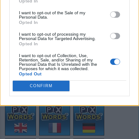
Opted In
I want to opt-out of the Sale of my
Personal Data.
Opted In
I want to opt-out of processing my
Personal Data for Targeted Advertising.
GRIMPEUR
Solution:
Opted In
I want to opt-out of Collection, Use,
Retention, Sale, and/or Sharing of my
Personal Data that Is Unrelated with the
Arrière
Purposes for which it was collected.
Opted Out
CONFIRM
Pixwords solutions dans une autre langue: