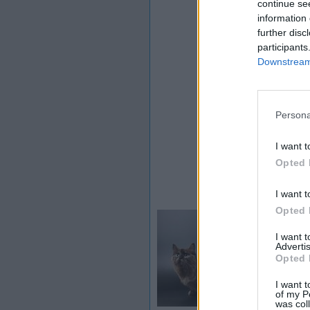
continue se
information 
further disc
participants
Downstream 
Persona
I want t
Opted 
I want t
Opted 
I want 
Advertis
Opted 
I want t
of my P
was col