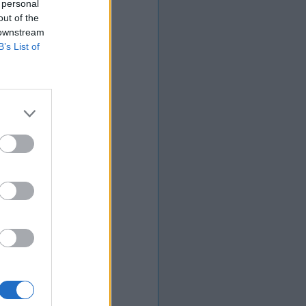
 personal
out of the
 downstream
B’s List of