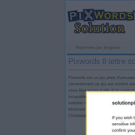
Réponses par longueur
Pixwords 8 lettre so
Pixwords est un jeu plein d'amusemen
correctement ce qui est montré dan
vous êtes accro à elle et la coutum
incapable d'identifier correctement 
solutionp
solution de jeu ou il peut consulte
étonnant.
Choisissez votre durée de réponse e
If you wish 
sensitive in
confirm you