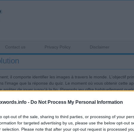
Contact us
Privacy Policy
Disclaimer
lution
t; il comporte identifier les images à travers le monde. L'objectif princ
s l'image que la réponse du quiz. Le moment où vous obtenir cette app
e arrêter de jouer jusqu'à la fin. Pixwords jeu offre habituellement quel
le logo et donner la réponse quiz correcte alors il peut jeter un oeil sur 
ixwords.info -
Do Not Process My Personal Information
r amis sur les médias sociaux pour la solution. Ci-dessous, nous avons 
t / ou l'entrée de toutes les lettres questionnaire donné.
to opt-out of the sale, sharing to third parties, or processing of your per
formation for targeted advertising by us, please use the below opt-out s
r selection. Please note that after your opt-out request is processed y
Sponsored Links