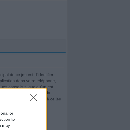
ipal de ce jeu est d'identifier
lication dans votre téléphone,
ques conseils si quelqu'un est
le site pour une partie de la
posté toutes les réponses à ce jeu
sonal or
ection to
ou may