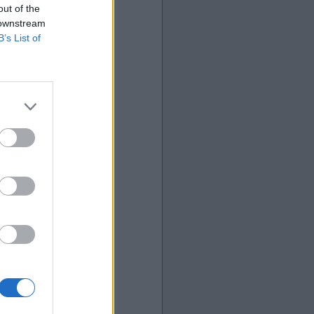
out of the
 downstream
B’s List of