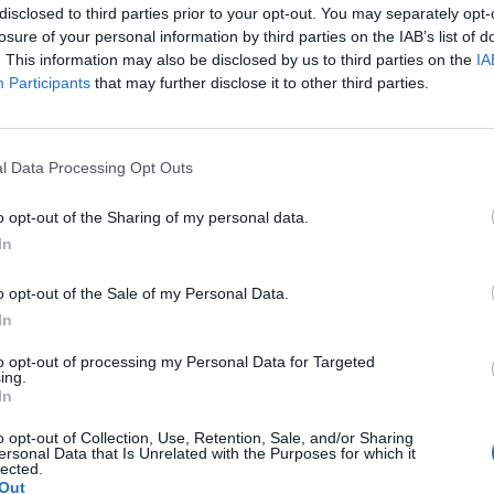
disclosed to third parties prior to your opt-out. You may separately opt-
losure of your personal information by third parties on the IAB’s list of
. This information may also be disclosed by us to third parties on the
IA
Participants
that may further disclose it to other third parties.
l Data Processing Opt Outs
o opt-out of the Sharing of my personal data.
In
o opt-out of the Sale of my Personal Data.
In
to opt-out of processing my Personal Data for Targeted
ing.
In
o opt-out of Collection, Use, Retention, Sale, and/or Sharing
ersonal Data that Is Unrelated with the Purposes for which it
lected.
E BLEU
Out