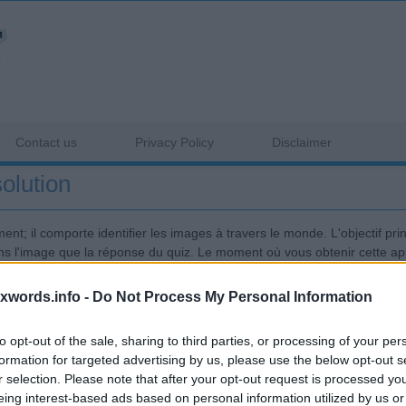
Contact us
Privacy Policy
Disclaimer
solution
t; il comporte identifier les images à travers le monde. L'objectif princ
s l'image que la réponse du quiz. Le moment où vous obtenir cette app
e arrêter de jouer jusqu'à la fin. Pixwords jeu offre habituellement quel
le logo et donner la réponse quiz correcte alors il peut jeter un oeil sur 
ixwords.info -
Do Not Process My Personal Information
r amis sur les médias sociaux pour la solution. Ci-dessous, nous avons 
to opt-out of the sale, sharing to third parties, or processing of your per
t / ou l'entrée de toutes les lettres questionnaire donné.
formation for targeted advertising by us, please use the below opt-out s
r selection. Please note that after your opt-out request is processed y
Sponsored Links
eing interest-based ads based on personal information utilized by us or