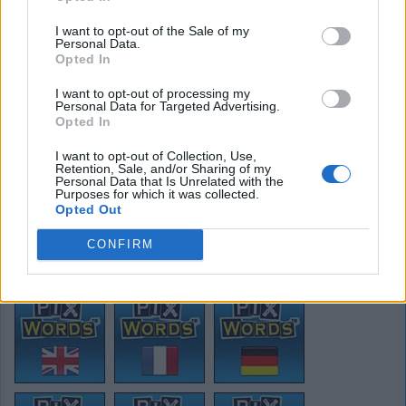
I want to opt-out of the Sale of my
Personal Data.
Opted In
I want to opt-out of processing my
OURS
Personal Data for Targeted Advertising.
Solution:
Opted In
I want to opt-out of Collection, Use,
Retention, Sale, and/or Sharing of my
Arrière
Personal Data that Is Unrelated with the
Purposes for which it was collected.
Opted Out
CONFIRM
Pixwords solutions dans une autre langue: