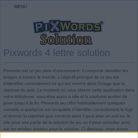
MENU
Pixwords 4 lettre solution
Pixwords est un jeu plein d'amusement; il comporte identifier les
images à travers le monde. L'objectif principal de ce jeu est
d'identifier correctement ce qui est montré dans l'image que la
réponse du quiz. Le moment où vous obtenir cette application dans
votre téléphone, vous êtes accro à elle et la coutume arrêter de
jouer jusqu'à la fin. Pixwords jeu offre habituellement quelques
conseils si quelqu'un est incapable d'identifier correctement le logo
et donner la réponse quiz correcte alors il peut jeter un oeil sur le
site pour une partie de la solution de jeu ou il peut consulter amis
sur les médias sociaux pour la solution. Ci-dessous, nous avons
posté toutes les réponses à ce jeu étonnant.